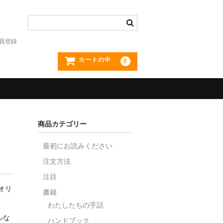
員登録
カートの中
0
商品カテゴリー
最初にお読みください
注文方法
注目
オリ
書籍
わたしたちの手話
ルな
ハンドブック