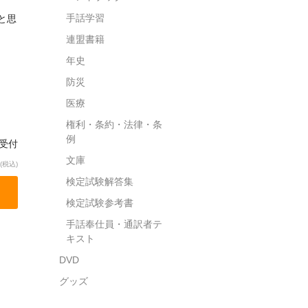
手話学習
と思
連盟書籍
年史
防災
医療
権利・条約・法律・条
例
約受付
文庫
(税込)
検定試験解答集
検定試験参考書
手話奉仕員・通訳者テ
キスト
DVD
グッズ