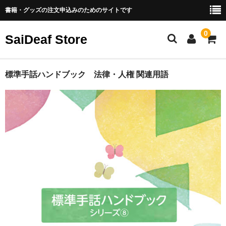
書籍・グッズの注文申込みのためのサイトです
0
SaiDeaf Store
最初にお読みください
標準手話ハンドブック 法律・人権 関連用語
注文方法
注目
書籍
わたしたちの手話
ハンドブック
手話学習
連盟書籍