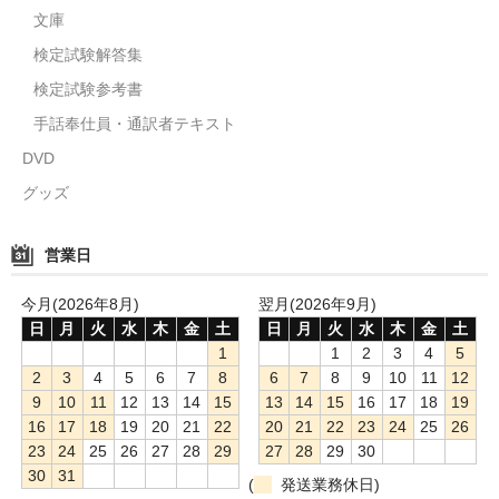
文庫
検定試験解答集
検定試験参考書
手話奉仕員・通訳者テキスト
DVD
グッズ
営業日
今月(2026年8月)
翌月(2026年9月)
日
月
火
水
木
金
土
日
月
火
水
木
金
土
1
1
2
3
4
5
2
3
4
5
6
7
8
6
7
8
9
10
11
12
9
10
11
12
13
14
15
13
14
15
16
17
18
19
16
17
18
19
20
21
22
20
21
22
23
24
25
26
23
24
25
26
27
28
29
27
28
29
30
30
31
(
発送業務休日)