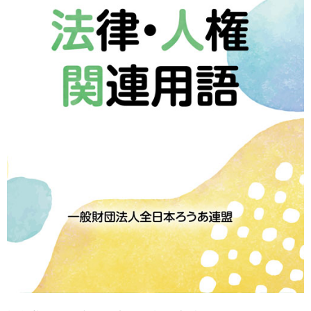
年史
防災
医療
権利・条約・法律・条例
文庫
検定試験解答集
検定試験参考書
手話奉仕員・通訳者テキスト
DVD
グッズ